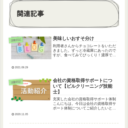
関連記事
美味しいおすそ分け
活動日記
利用者さんからチョコレートをいただ
きました。ずっと冷蔵庫にあったので
すが、食べてみてびっくり！濃厚で、
口溶けが良く、すごくすごーく美味し
かったです☆彡フランス製とのこと
2021.09.29
で、コストコで売っていたみたいで
す。もっと早く食べれば良かったと、
皆でワ...
会社の資格取得サポートにつ
活動日記
いて【ビルクリーニング技能
士】
充実した会社の資格取得サポート体制
こんにちは。今日は会社の資格取得サ
ポート体制についてご紹介したいと思
います。きのこ村では国家資格である
2020.11.05
ビルクリーニング技能士の資格取得を
応援しています。資格取得の為に試験
対策を会社がばっちりするので、無理